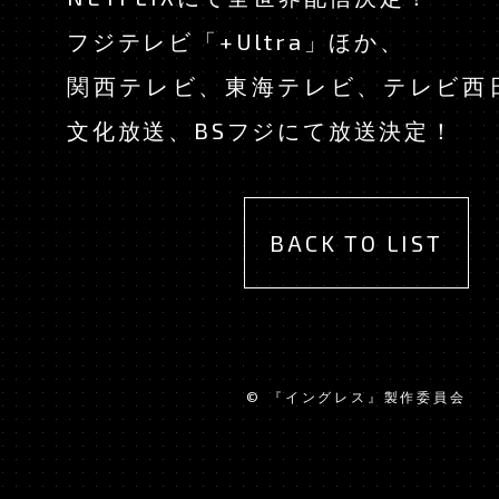
CHARACTER
フジテレビ「+Ultra」ほか、
KEYWORDS
関西テレビ、東海テレビ、テレビ西
文化放送、BSフジにて放送決定！
STAFF & CAST
Blu-ray
BACK TO LIST
MOVIE
ON AIR
© 『イングレス』製作委員会
OFFICIAL TWITT