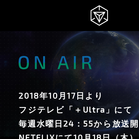
NEWS
INGRESS
2018年10月17日より
INTRODUCTION
フジテレビ「＋Ultra」にて
STORY
毎週水曜日24：55から放送
NETFLIXにて10月18日（木