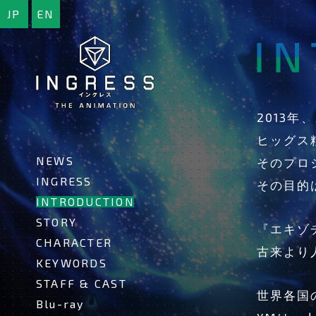
JP
EN
INGRESS
-
イ
ン
グ
レ
2013年
ス-
ヒッグス
NEWS
そのプロ
INGRESS
その目的
INTRODUCTION
STORY
『エキゾ
CHARACTER
古来より
KEYWORDS
STAFF & CAST
世界各国
Blu-ray