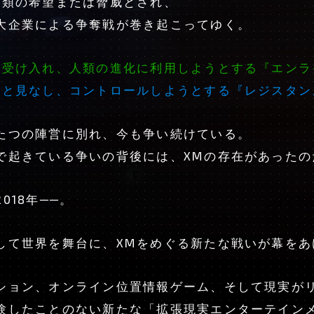
人類の希望または脅威とされ、
大企業による争奪戦が巻き起こってゆく。
を受け入れ、人類の進化に利用しようとする『エンラ
威と見なし、コントロールしようとする『レジスタン
たつの陣営に別れ、今も争い続けている。
で起きている争いの背後には、XMの存在があったの
018年──。
して世界を舞台に、XMをめぐる新たな戦いが幕をあ
ション、オンライン位置情報ゲーム、そして現実が
験したことのない新たな「拡張現実エンターテイン