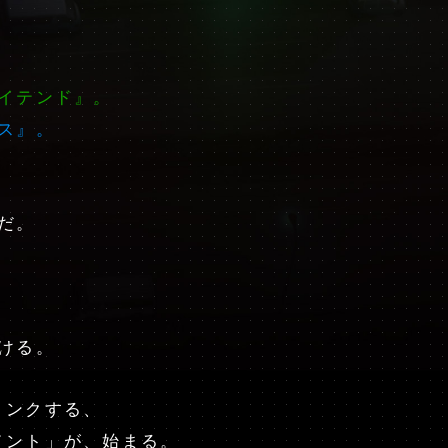
イテンド』。
ス』。
だ。
ける。
リンクする、
メント」が、始まる。