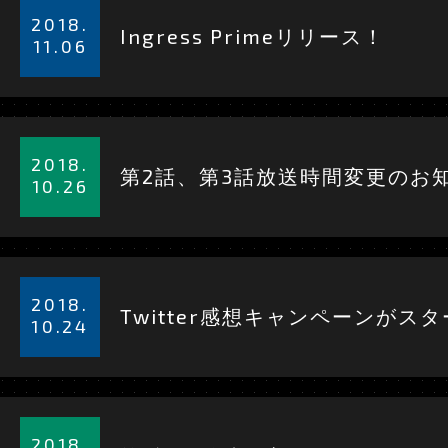
細
2018.
Ingress Primeリリース！
を
11.06
見
る
詳
細
2018.
第2話、第3話放送時間変更のお
を
10.26
見
る
詳
細
2018.
Twitter感想キャンペーンがス
を
10.24
見
る
詳
細
2018.