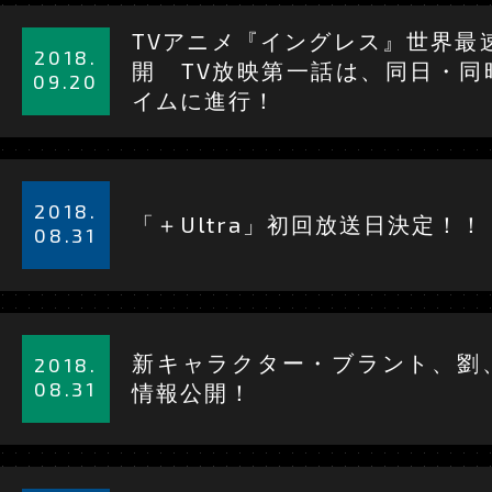
詳
TVアニメ『イングレス』世界最
細
2018.
開
TV放映第一話は、同日・同
を
09.20
イムに進行！
見
る
詳
細
2018.
「＋Ultra」初回放送日決定！！
を
08.31
見
る
詳
細
新キャラクター・ブラント、劉
2018.
を
08.31
情報公開！
見
る
詳