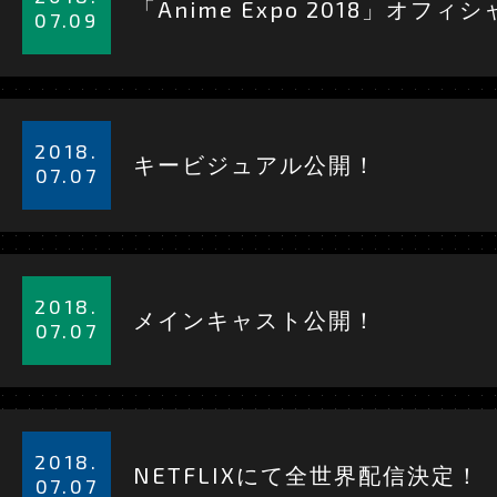
「Anime Expo 2018」オフ
を
07.09
見
る
詳
細
2018.
キービジュアル公開！
を
07.07
見
る
詳
細
2018.
メインキャスト公開！
を
07.07
見
る
詳
細
2018.
NETFLIXにて全世界配信決定！
を
07.07