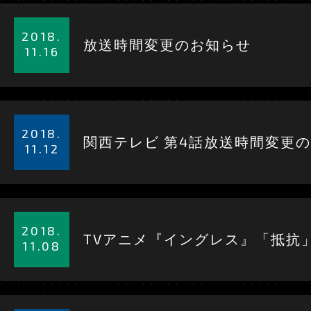
詳
細
2018.
放送時間変更のお知らせ
を
11.16
見
る
詳
細
2018.
関西テレビ 第4話放送時間変更
を
11.12
見
る
詳
細
2018.
TVアニメ『イングレス』「抵抗」
を
11.08
見
る
詳