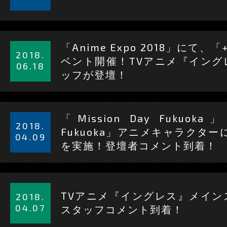
見
る
詳
「Anime Expo 2018」にて、
細
2018.
ベント開催！TVアニメ『イング
を
06.18
ッフが登壇！
見
る
詳
「Mission Day Fukuoka」
細
2018.
Fukuoka」アニメキャラクター
を
04.09
を実施！登壇者コメント到着！
見
る
詳
細
TVアニメ『イングレス』メイン
2018.
を
04.07
スタッフコメント到着！
見