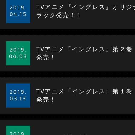
CHARACTER
細
TVアニメ『イングレス』オリジ
2019.
を
04.15
ラック発売！！
KEYWORDS
見
る
詳
STAFF & CAST
細
TVアニメ「イングレス」第２
2019.
を
04.03
発売！
見
Blu-ray
る
詳
MOVIE
細
TVアニメ「イングレス」第１巻
2019.
を
03.13
発売！
見
ON AIR
る
詳
OFFICIAL TWITT
細
2019.