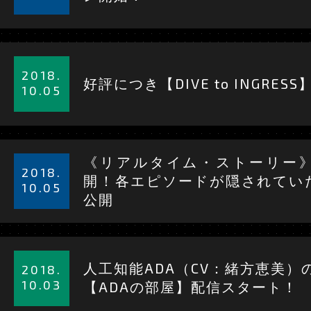
見
る
詳
細
2018.
好評につき【DIVE to INGRE
を
10.05
見
る
詳
《リアルタイム・ストーリー
細
2018.
開！
各エピソードが隠されてい
を
10.05
公開
見
る
詳
細
人工知能ADA（CV：緒方恵美）
2018.
を
10.03
【ADAの部屋】配信スタート！
見