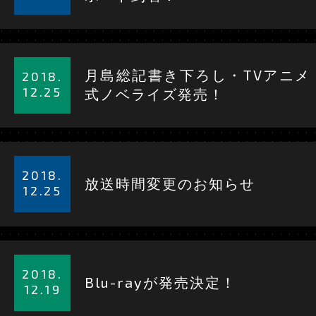
見
る
詳
細
月島総記書き下ろし・TVアニメ
2018.
を
12.25
式ノベライズ発売！
見
る
詳
細
2018.
放送時間変更のお知らせ
を
12.25
見
JAPANESE
EN
る
詳
細
2018.
Blu-rayが発売決定！
を
12.19
見