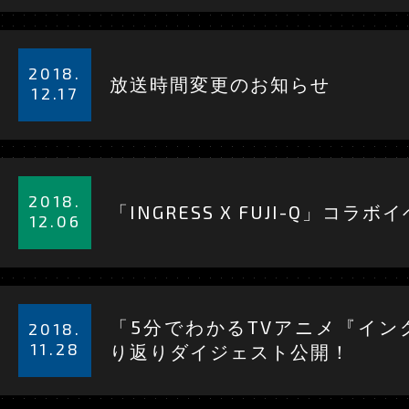
る
詳
細
2018.
放送時間変更のお知らせ
を
12.17
見
る
詳
細
2018.
「INGRESS X FUJI-Q」コ
を
12.06
見
る
詳
細
「5分でわかるTVアニメ『イン
2018.
を
11.28
り返りダイジェスト公開！
見
る