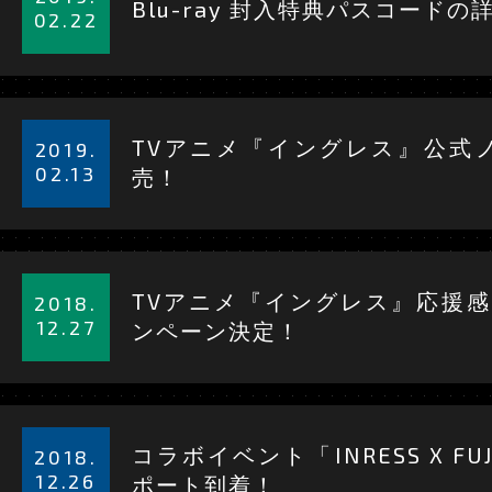
Blu-ray 封入特典パスコード
を
02.22
見
TOP
る
詳
細
TVアニメ『イングレス』公式
2019.
を
02.13
売！
見
る
詳
細
TVアニメ『イングレス』応援感謝！
2018.
を
12.27
ンペーン決定！
見
る
詳
細
コラボイベント「INRESS X FU
2018.
を
12.26
ポート到着！