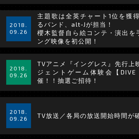
る
詳
主題歌は全英チャート1位を獲得
細
るバンド、alt-Jが担当！
2018.
を
09.26
櫻木監督自ら絵コンテ・演出を
見
ング映像を初公開！
る
詳
TVアニメ『イングレス』先行上
細
2018.
ジェントゲーム体験会【DIVE to
を
09.26
催！！抽選ご招待！
見
る
詳
細
2018.
TV放送／各局の放送開始時間が
を
09.26
見
る