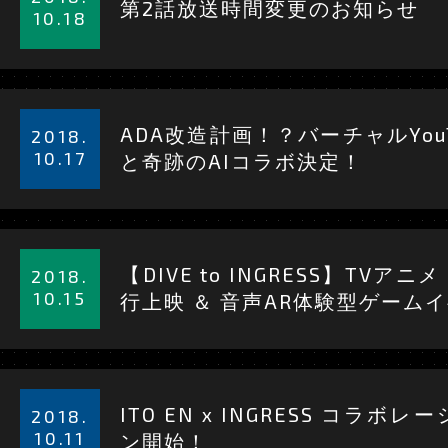
第2話放送時間変更のお知らせ
を
10.18
見
る
詳
細
ADA改造計画！？バーチャルYou
2018.
を
10.17
と奇跡のAIコラボ決定！
見
る
詳
細
【DIVE to INGRESS】TV
2018.
を
10.15
行上映 ＆ 音声AR体験型ゲーム
見
る
詳
細
ITO EN x INGRESS コラ
2018.
を
10.11
ン開始！