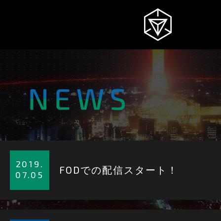
NEWS
INGRESS
詳
INTRODUCTION
細
2019.
FODでの配信スタート！
を
07.05
STORY
見
る
詳