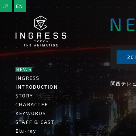
JP
EN
INGRESS
-
イ
ン
グ
レ
ス-
201
NEWS
INGRESS
関西テレビ 
INTRODUCTION
STORY
CHARACTER
KEYWORDS
STAFF & CAST
Blu-ray